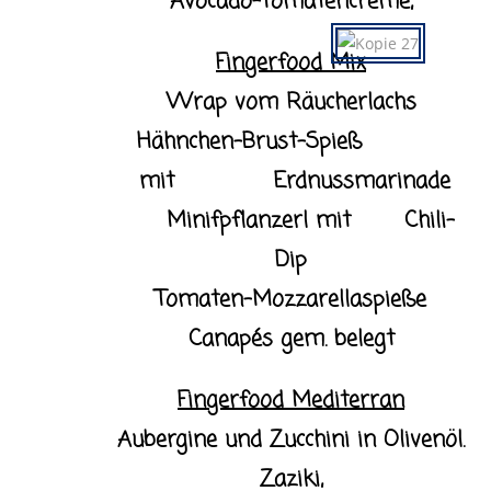
Avocado-Tomatencreme,
Fingerfood Mix
Wrap vom Räucherlachs
Hähnchen-Brust-Spieß
mit Erdnussmarinade
Minifpflanzerl mit Chili-
Dip
Tomaten-Mozzarellaspieße
Canapés gem. belegt
Fingerfood Mediterran
Aubergine und Zucchini in Olivenöl.
Zaziki,