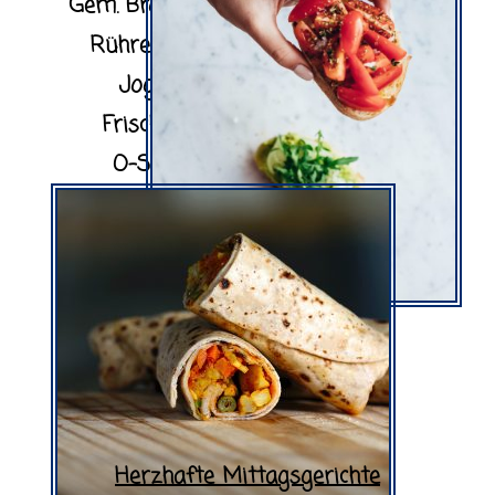
Gem. Brotkorb, Croissant
Rühreier, Würstchen
Joghurt, Müsli,
Frischer Obstsalat
O-Saft, Prosecco
Herzhafte Mittagsgerichte