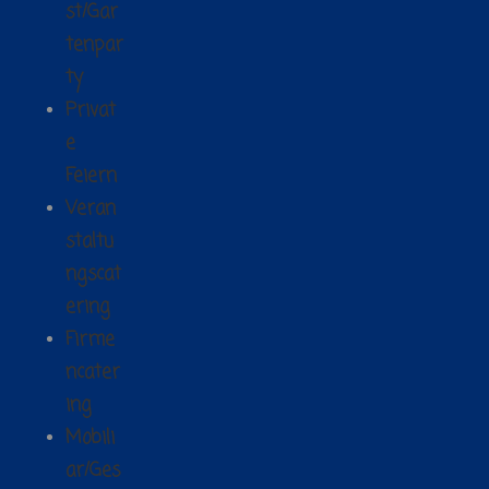
st/Gar
tenpar
ty
Privat
e
Feiern
Veran
staltu
ngscat
ering
Firme
ncater
ing
Mobili
ar/Ges