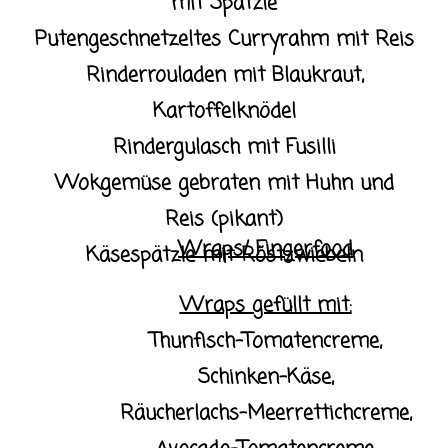
mit Spätzle
Putengeschnetzeltes Curryrahm mit Reis
Rinderrouladen mit Blaukraut,
Kartoffelknödel
Rindergulasch mit Fusilli
Wokgemüse gebraten mit Huhn und
Reis (pikant)
Wraps/ Fingerfood
Käsespätzle mit Röstzwiebeln
Wraps gefüllt mit:
Thunfisch-Tomatencreme,
Schinken-Käse,
Räucherlachs-Meerrettichcreme,