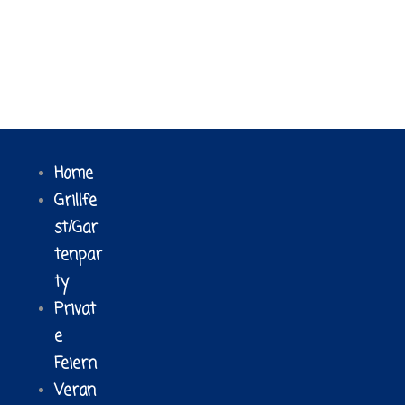
Home
Grillfe
st/Gar
tenpar
ty
Privat
e
Feiern
Veran