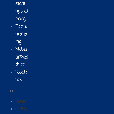
staltu
ngscat
ering
Firme
ncater
ing
Mobili
ar/Ges
chirr
Foodtr
uck
Home
Grillfe